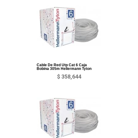
Cable De Red Utp Cat 6 Caja
Bobina 305m Hellermann Tyton
$ 358,644